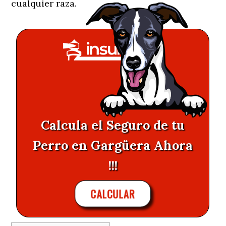
cualquier raza.
Calcula el Seguro de tu
Perro en Gargüera Ahora
!!!
CALCULAR