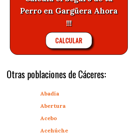
Perro en Gargüera Ahora
!!!
CALCULAR
Otras poblaciones de Cáceres:
Abadía
Abertura
Acebo
Acehúche