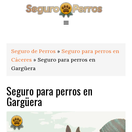
Saltar
Saltar
Saltar
a
al
al
la
contenido
pie
navegación
principal
de
principal
página
Seguro de Perros
»
Seguro para perros en
Cáceres
»
Seguro para perros en
Gargüera
Seguro para perros en
Gargüera