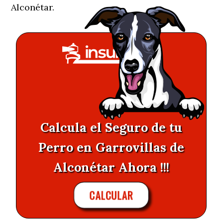
Alconétar.
Calcula el Seguro de tu
Perro en Garrovillas de
Alconétar Ahora !!!
CALCULAR