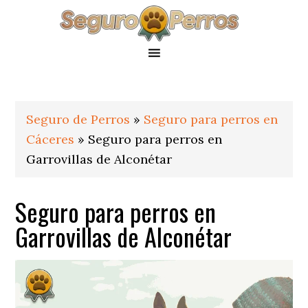
Saltar
Saltar
Saltar
a
al
al
la
contenido
pie
navegación
principal
de
principal
página
Seguro de Perros
»
Seguro para perros en
Cáceres
»
Seguro para perros en
Garrovillas de Alconétar
Seguro para perros en
Garrovillas de Alconétar