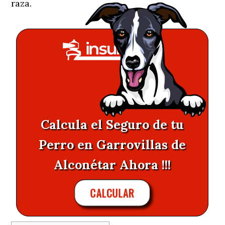
raza.
Calcula el Seguro de tu
Perro en Garrovillas de
Alconétar Ahora !!!
CALCULAR