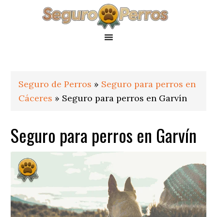
Saltar
Saltar
Saltar
a
al
al
la
contenido
pie
navegación
principal
de
principal
página
Seguro de Perros
»
Seguro para perros en
Cáceres
»
Seguro para perros en Garvín
Seguro para perros en Garvín