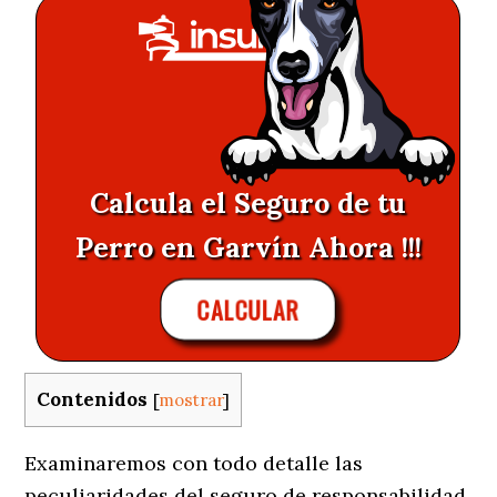
Calcula el Seguro de tu
Perro en Garvín Ahora !!!
CALCULAR
Contenidos
[
mostrar
]
Examinaremos con todo detalle las
peculiaridades del seguro de responsabilidad