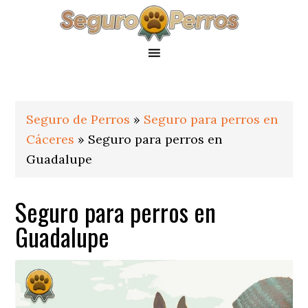
Saltar
Saltar
Saltar
a
al
al
la
contenido
pie
navegación
principal
de
principal
página
Seguro de Perros
»
Seguro para perros en
Cáceres
»
Seguro para perros en
Guadalupe
Seguro para perros en
Guadalupe