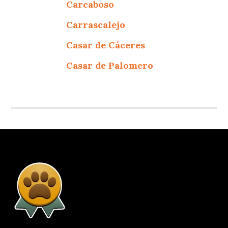
Carcaboso
Carrascalejo
Casar de Cáceres
Casar de Palomero