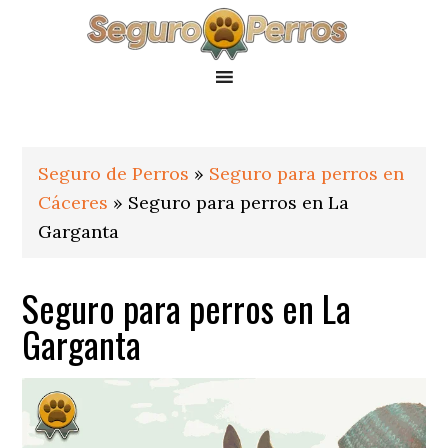
Saltar
Saltar
Saltar
a
al
al
la
contenido
pie
navegación
principal
de
principal
página
Seguro de Perros
»
Seguro para perros en
Cáceres
»
Seguro para perros en La
Garganta
Seguro para perros en La
Garganta