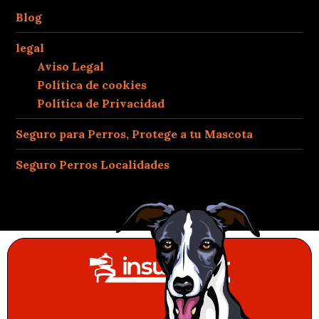
Blog
legal
Aviso Legal
Política de cookies
Política de Privacidad
Seguro para Perros, Protege a tu Mascota
Seguro Perros Localidades