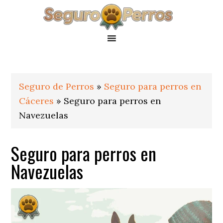
Saltar
Saltar
Saltar
a
al
al
la
contenido
pie
navegación
principal
de
principal
página
Seguro de Perros
»
Seguro para perros en
Cáceres
»
Seguro para perros en
Navezuelas
Seguro para perros en
Navezuelas