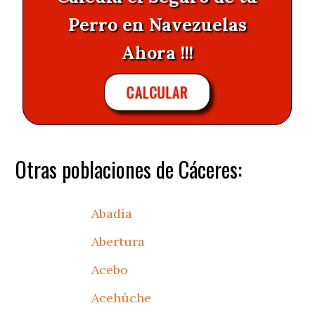
Perro en Navezuelas
Ahora !!!
CALCULAR
Otras poblaciones de Cáceres:
Abadía
Abertura
Acebo
Acehúche