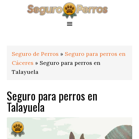
Saltar
Saltar
Saltar
a
al
al
la
contenido
pie
navegación
principal
de
principal
página
Seguro de Perros
»
Seguro para perros en
Cáceres
»
Seguro para perros en
Talayuela
Seguro para perros en
Talayuela