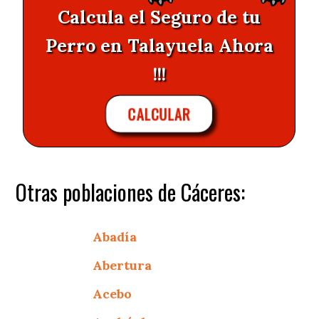
Calcula el Seguro de tu
Perro en Talayuela Ahora
!!!
CALCULAR
Otras poblaciones de Cáceres:
Abadía
Abertura
Acebo