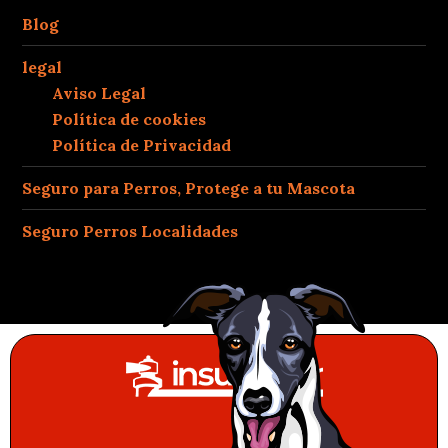
Blog
legal
Aviso Legal
Política de cookies
Política de Privacidad
Seguro para Perros, Protege a tu Mascota
Seguro Perros Localidades