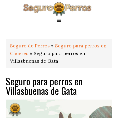
Saltar
Saltar
Saltar
a
al
al
la
contenido
pie
navegación
principal
de
principal
página
Seguro de Perros
»
Seguro para perros en
Cáceres
»
Seguro para perros en
Villasbuenas de Gata
Seguro para perros en
Villasbuenas de Gata