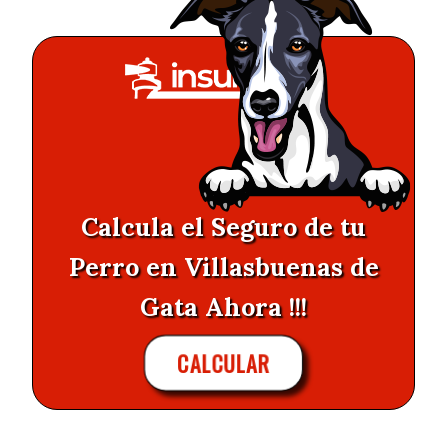
Calcula el Seguro de tu
Perro en Villasbuenas de
Gata Ahora !!!
CALCULAR