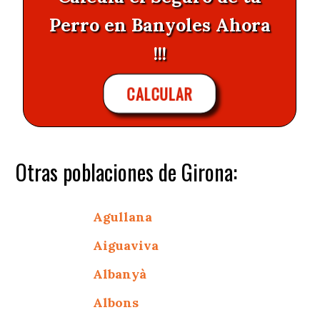
Perro en Banyoles Ahora
!!!
CALCULAR
Otras poblaciones de Girona:
Agullana
Aiguaviva
Albanyà
Albons