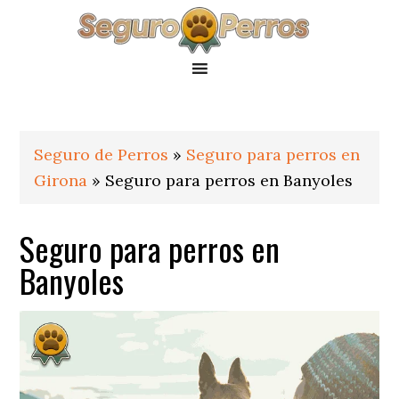
Saltar
Saltar
Saltar
a
al
al
la
contenido
pie
navegación
principal
de
principal
página
Seguro de Perros
»
Seguro para perros en
Girona
»
Seguro para perros en Banyoles
Seguro para perros en
Banyoles