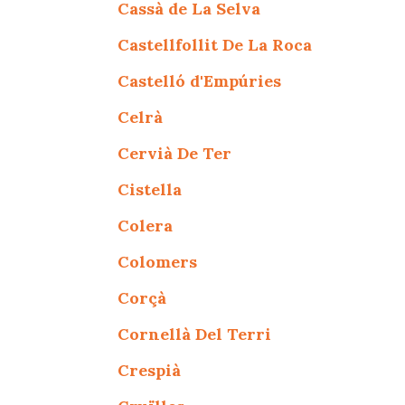
Cassà de La Selva
Castellfollit De La Roca
Castelló d'Empúries
Celrà
Cervià De Ter
Cistella
Colera
Colomers
Corçà
Cornellà Del Terri
Crespià