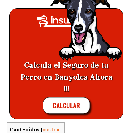
Calcula el Seguro de tu
Perro en Banyoles Ahora
!!!
CALCULAR
Contenidos
[
mostrar
]