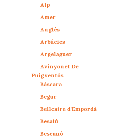
Alp
Amer
Anglès
Arbúcies
Argelaguer
Avinyonet De
Puigventós
Bàscara
Begur
Bellcaire d'Empordà
Besalú
Bescanó