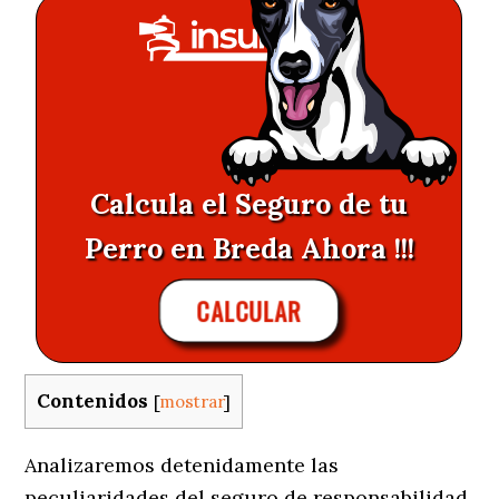
Calcula el Seguro de tu
Perro en Breda Ahora !!!
CALCULAR
Contenidos
[
mostrar
]
Analizaremos detenidamente las
peculiaridades del seguro de responsabilidad