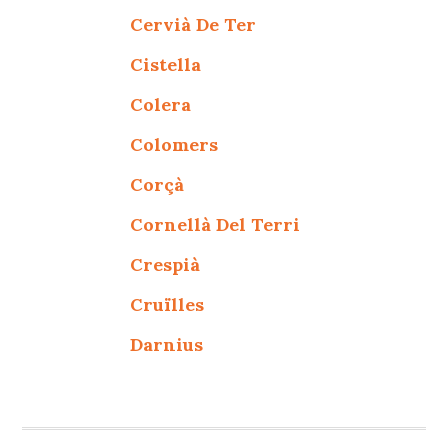
Cervià De Ter
Cistella
Colera
Colomers
Corçà
Cornellà Del Terri
Crespià
Cruïlles
Darnius