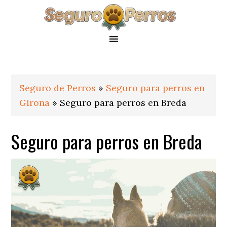
Saltar
Saltar
Saltar
a
al
al
la
contenido
pie
navegación
principal
de
principal
página
Seguro de Perros
»
Seguro para perros en
Girona
»
Seguro para perros en Breda
Seguro para perros en Breda