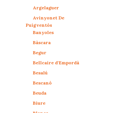
Argelaguer
Avinyonet De
Puigventós
Banyoles
Bàscara
Begur
Bellcaire d'Empordà
Besalú
Bescanó
Beuda
Biure