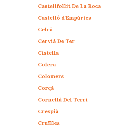
Castellfollit De La Roca
Castelló d'Empúries
Celrà
Cervià De Ter
Cistella
Colera
Colomers
Corçà
Cornellà Del Terri
Crespià
Cruïlles