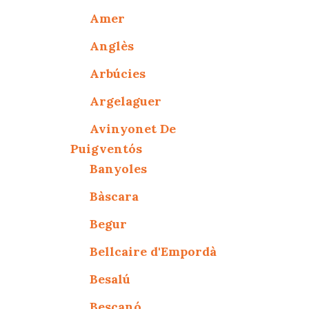
Amer
Anglès
Arbúcies
Argelaguer
Avinyonet De
Puigventós
Banyoles
Bàscara
Begur
Bellcaire d'Empordà
Besalú
Bescanó