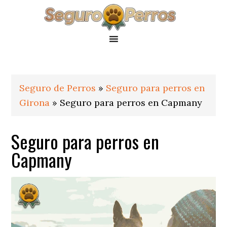
Saltar
Saltar
Saltar
a
al
al
la
contenido
pie
navegación
principal
de
principal
página
Seguro de Perros
»
Seguro para perros en
Girona
»
Seguro para perros en Capmany
Seguro para perros en
Capmany