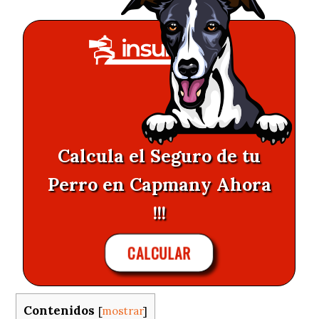
Calcula el Seguro de tu
Perro en Capmany Ahora
!!!
CALCULAR
Contenidos
[
mostrar
]