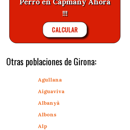
Perro en Capmany Ahora
!!!
CALCULAR
Otras poblaciones de Girona:
Agullana
Aiguaviva
Albanyà
Albons
Alp