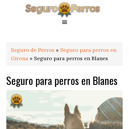
Saltar
Saltar
Saltar
a
al
al
la
contenido
pie
navegación
principal
de
principal
página
Seguro de Perros
»
Seguro para perros en
Girona
»
Seguro para perros en Blanes
Seguro para perros en Blanes