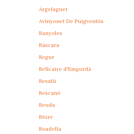
Argelaguer
Avinyonet De Puigventós
Banyoles
Bàscara
Begur
Bellcaire d'Empordà
Besalú
Bescanó
Beuda
Biure
Boadella