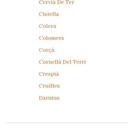
Cervià De Ter
Cistella
Colera
Colomers
Corçà
Cornellà Del Terri
Crespià
Cruïlles
Darnius