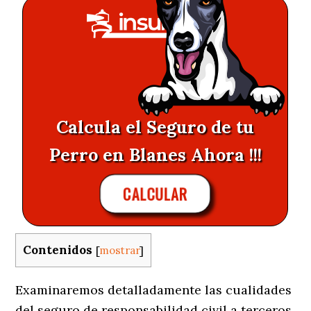
Calcula el Seguro de tu
Perro en Blanes Ahora !!!
CALCULAR
Contenidos
[
mostrar
]
Examinaremos detalladamente las cualidades
del seguro de responsabilidad civil a terceros