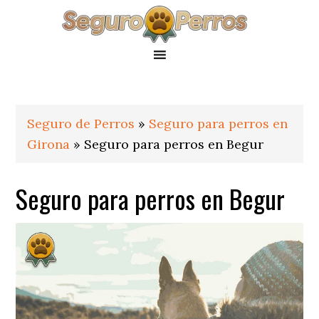
Saltar
Saltar
Saltar
a
al
al
la
contenido
pie
navegación
principal
de
principal
página
Seguro de Perros
»
Seguro para perros en
Girona
»
Seguro para perros en Begur
Seguro para perros en Begur