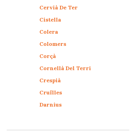
Cervià De Ter
Cistella
Colera
Colomers
Corçà
Cornellà Del Terri
Crespià
Cruïlles
Darnius