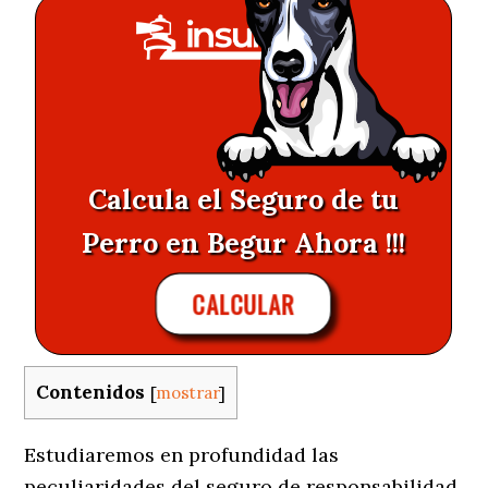
Calcula el Seguro de tu
Perro en Begur Ahora !!!
CALCULAR
Contenidos
[
mostrar
]
Estudiaremos en profundidad las
peculiaridades del seguro de responsabilidad