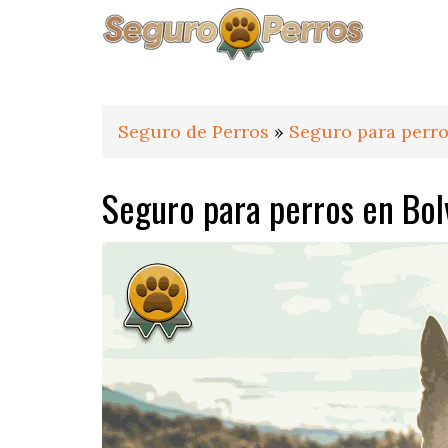
Saltar
Saltar
Saltar
a
al
al
la
contenido
pie
navegación
principal
de
principal
página
Seguro de Perros
»
Seguro para perro
Seguro para perros en Bol