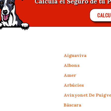
Calcula el Seguro de tu P
CALCU
Aiguaviva
Albons
Amer
Arbúcies
Avinyonet De Puigv
Bàscara