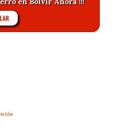
erro en Bolvir Ahora !!!
LAR
entós