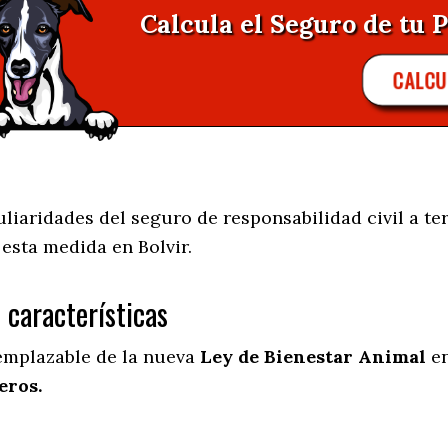
Calcula el Seguro de tu P
CALCU
iaridades del seguro de responsabilidad civil a ter
e esta medida en
Bolvir.
s características
eemplazable de la nueva
Ley de Bienestar Animal
en
eros.