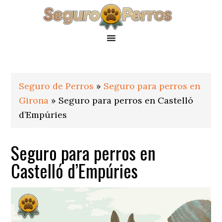
Saltar
Saltar
Saltar
a
al
al
la
contenido
pie
navegación
principal
de
principal
página
Seguro de Perros
»
Seguro para perros en
Girona
»
Seguro para perros en Castelló
d’Empúries
Seguro para perros en
Castelló d’Empúries