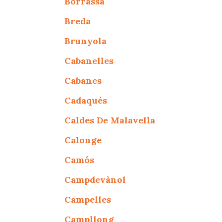
Borrassà
Breda
Brunyola
Cabanelles
Cabanes
Cadaqués
Caldes De Malavella
Calonge
Camós
Campdevànol
Campelles
Campllong