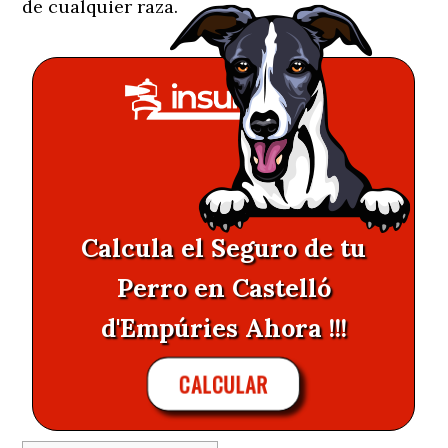
de cualquier raza.
Calcula el Seguro de tu
Perro en Castelló
d'Empúries Ahora !!!
CALCULAR