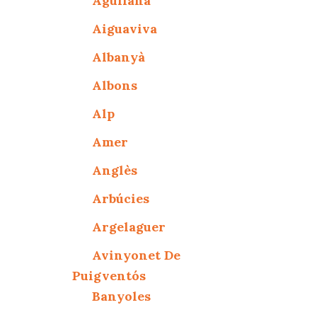
Agullana
Aiguaviva
Albanyà
Albons
Alp
Amer
Anglès
Arbúcies
Argelaguer
Avinyonet De
Puigventós
Banyoles