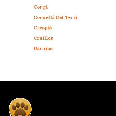
Corçà
Cornellà Del Terri
Crespià
Cruïlles
Darnius