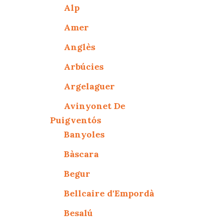
Alp
Amer
Anglès
Arbúcies
Argelaguer
Avinyonet De
Puigventós
Banyoles
Bàscara
Begur
Bellcaire d'Empordà
Besalú