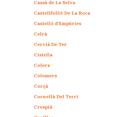
Cassà de La Selva
Castellfollit De La Roca
Castelló d'Empúries
Celrà
Cervià De Ter
Cistella
Colera
Colomers
Corçà
Cornellà Del Terri
Crespià