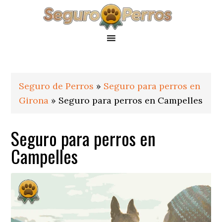
Saltar
Saltar
Saltar
a
al
al
la
contenido
pie
navegación
principal
de
principal
página
Seguro de Perros
»
Seguro para perros en
Girona
»
Seguro para perros en Campelles
Seguro para perros en
Campelles