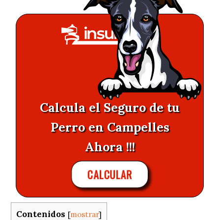
Calcula el Seguro de tu
Perro en Campelles
Ahora !!!
CALCULAR
Contenidos
[
mostrar
]