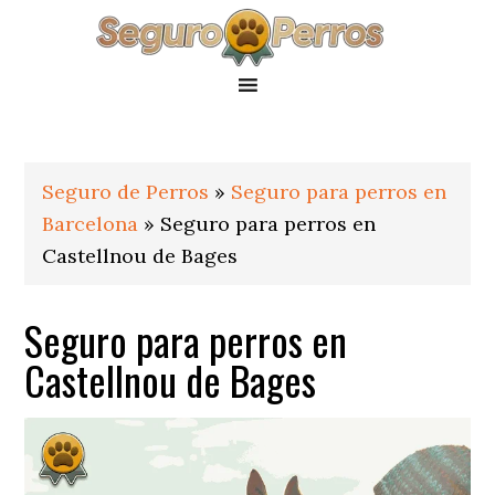
Saltar
Saltar
Saltar
a
al
al
la
contenido
pie
navegación
principal
de
principal
página
Seguro de Perros
»
Seguro para perros en
Barcelona
»
Seguro para perros en
Castellnou de Bages
Seguro para perros en
Castellnou de Bages