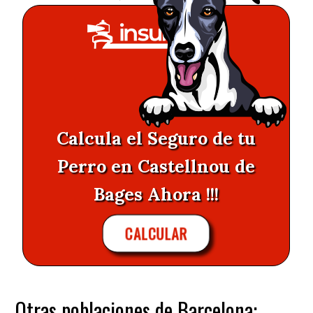
Calcula el Seguro de tu
Perro en Castellnou de
Bages Ahora !!!
CALCULAR
Otras poblaciones de Barcelona: