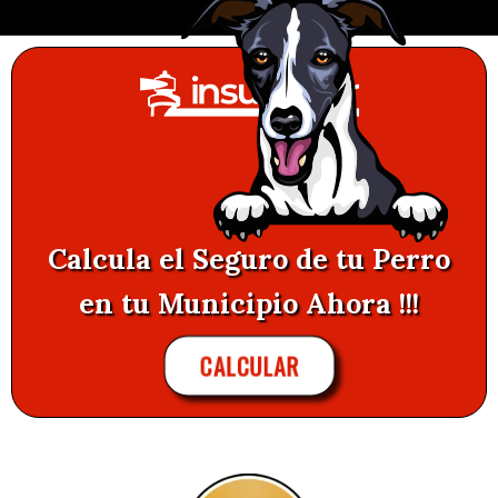
Calcula el Seguro de tu Perro
en tu Municipio Ahora !!!
CALCULAR