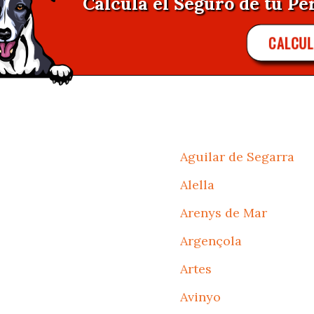
Calcula el Seguro de tu Per
CALCU
Aguilar de Segarra
Alella
Arenys de Mar
Argençola
Artes
Avinyo