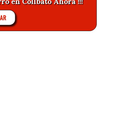
ro en Collbato Ahora !!!
LAR