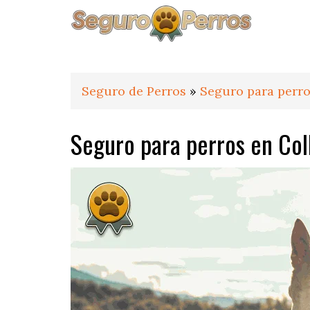
Saltar
Saltar
Saltar
a
al
al
la
contenido
pie
navegación
principal
de
principal
página
Seguro de Perros
»
Seguro para perro
Seguro para perros en Col