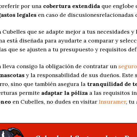
preferir por una
cobertura extendida
que englobe d
gastos legales
en caso de discusionesrelacionadas c
 Cubelles que se adapte mejor a tus necesidades y 
rma está diseñada para ayudarte a comparar y selec
das
que se ajusten a tu presupuesto y requisitos def
a
lleva consigo la obligación de contratar un
seguro
 mascotas
y la responsabilidad de sus dueños. Est
erro, sino que también asegura la
tranquilidad de t
berturas permite
adaptar la póliza
a las requisitos i
óneo
en Cubelles, no dudes en visitar
Insuramer
, tu