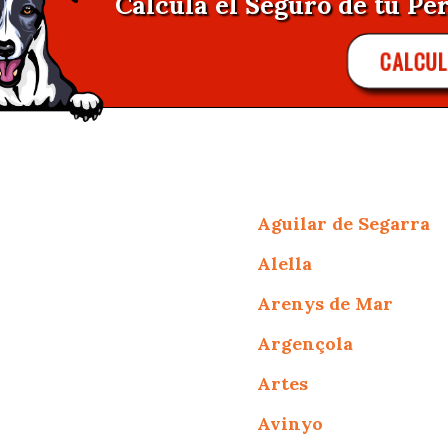
Calcula el Seguro de tu Per
CALCUL
Aguilar de Segarra
Alella
Arenys de Mar
Argençola
Artes
Avinyo