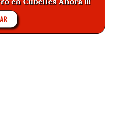
ro en Cubelles Ahora !!!
AR