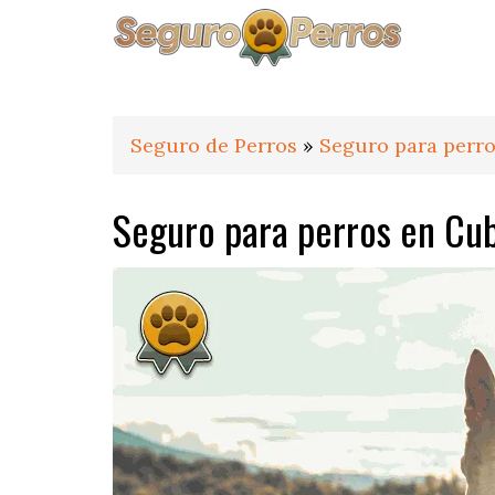
Saltar
Saltar
Saltar
a
al
al
la
contenido
pie
navegación
principal
de
principal
página
Seguro de Perros
»
Seguro para perro
Seguro para perros en Cub