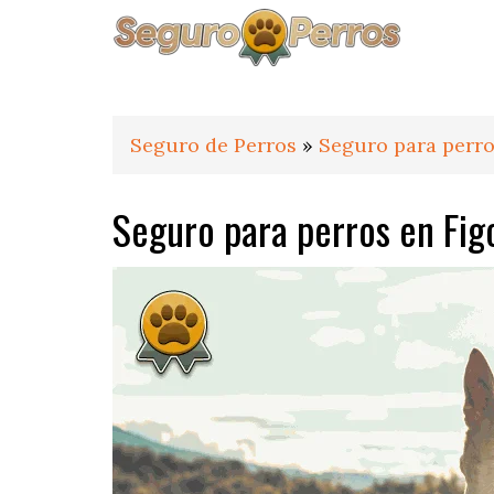
Saltar
Saltar
Saltar
a
al
al
la
contenido
pie
navegación
principal
de
principal
página
Seguro de Perros
»
Seguro para perro
Seguro para perros en Fig