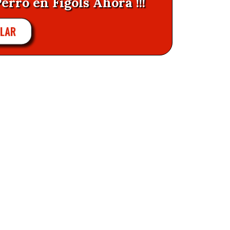
erro en Figols Ahora !!!
ULAR