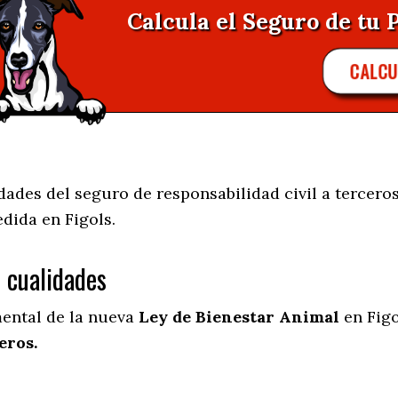
Calcula el Seguro de tu P
CALC
des del seguro de responsabilidad civil a terceros
edida en
Figols.
s cualidades
mental de la nueva
Ley de Bienestar Animal
en Figo
eros.