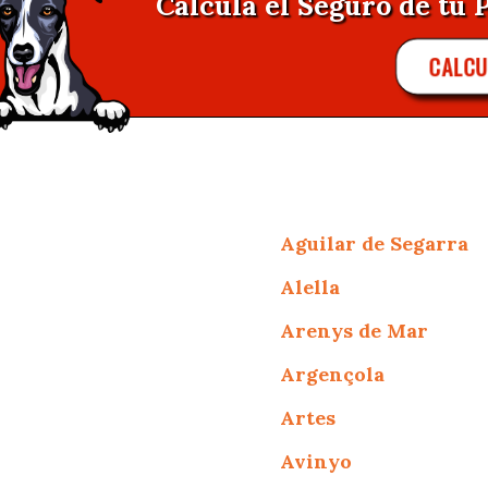
Calcula el Seguro de tu P
CALC
Aguilar de Segarra
Alella
Arenys de Mar
Argençola
Artes
Avinyo