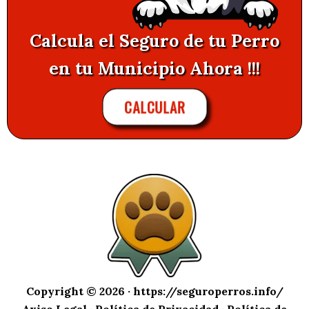
Calcula el Seguro de tu Perro
en tu Municipio Ahora !!!
CALCULAR
Copyright © 2026 ·
https://seguroperros.info/
Aviso Legal
·
Política de Privacidad
·
Política de