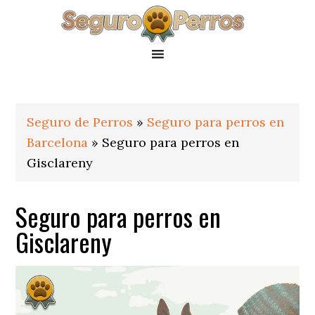
Saltar
Saltar
Saltar
a
al
al
la
contenido
pie
navegación
principal
de
principal
página
Seguro de Perros
»
Seguro para perros en
Barcelona
»
Seguro para perros en
Gisclareny
Seguro para perros en
Gisclareny