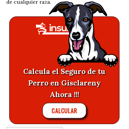
de cualquier raza.
Calcula el Seguro de tu
Perro en Gisclareny
Ahora !!!
CALCULAR