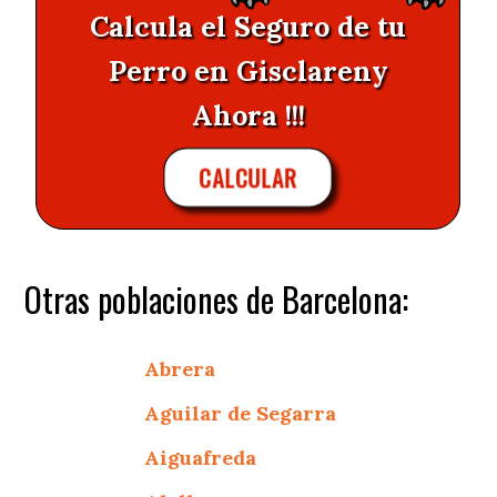
Calcula el Seguro de tu
Perro en Gisclareny
Ahora !!!
CALCULAR
Otras poblaciones de Barcelona:
Abrera
Aguilar de Segarra
Aiguafreda