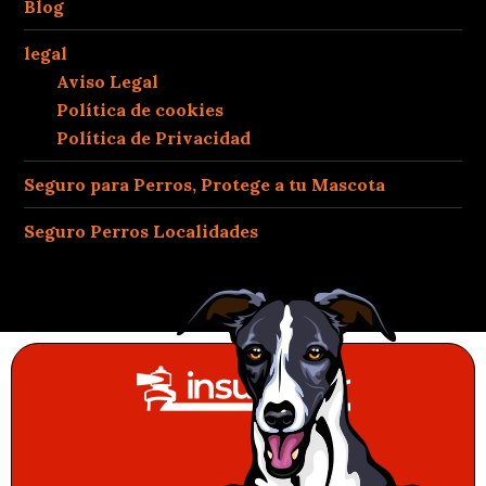
Blog
legal
Aviso Legal
Política de cookies
Política de Privacidad
Seguro para Perros, Protege a tu Mascota
Seguro Perros Localidades