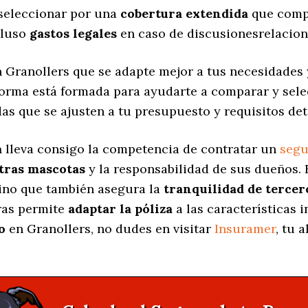
 seleccionar por una
cobertura extendida
que compr
cluso
gastos legales
en caso de discusionesrelacion
 Granollers que se adapte mejor a tus necesidades 
aforma está formada para ayudarte a comparar y sel
das
que se ajusten a tu presupuesto y requisitos de
a
lleva consigo la competencia de contratar un
segu
stras mascotas
y la responsabilidad de sus dueños.
sino que también asegura la
tranquilidad de tercer
uras permite
adaptar la póliza
a las características 
o
en Granollers, no dudes en visitar
Insuramer
, tu 