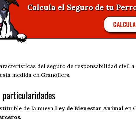
Calcula el Seguro de tu Perro
CALCUL
acterísticas del seguro de responsabilidad civil a 
 esta medida en
Granollers.
s particularidades
stituible de la nueva
Ley de Bienestar Animal
en G
erceros.