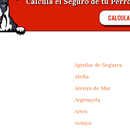
Calcula el Seguro de tu Perro
CALCUL
Aguilar de Segarra
Alella
Arenys de Mar
Argençola
Artes
Avinyo