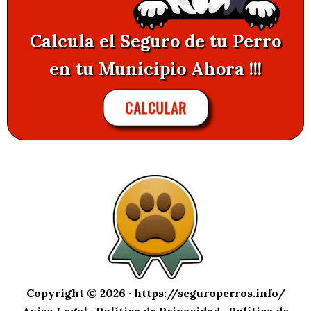
Calcula el Seguro de tu Perro
en tu Municipio Ahora !!!
CALCULAR
Copyright © 2026 ·
https://seguroperros.info/
Aviso Legal
·
Política de Privacidad
·
Política de