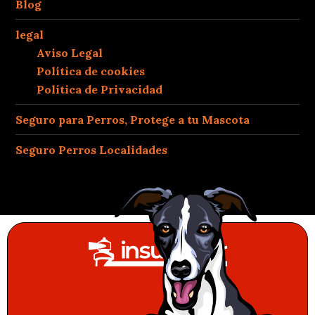
Blog
legal
Aviso Legal
Política de cookies
Política de Privacidad
Seguro para Perros, Protege a tu Mascota
Seguro Perros Localidades