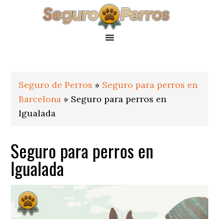
Saltar
Saltar
Saltar
a
al
al
la
contenido
pie
navegación
principal
de
principal
página
Seguro de Perros
»
Seguro para perros en
Barcelona
»
Seguro para perros en
Igualada
Seguro para perros en
Igualada