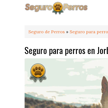
Saltar
Saltar
Saltar
a
al
al
la
contenido
pie
navegación
principal
de
principal
página
Seguro de Perros
»
Seguro para perro
Seguro para perros en Jor