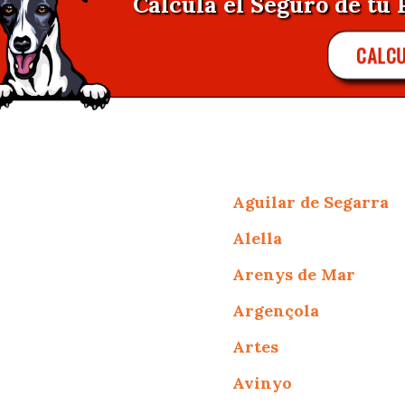
Calcula el Seguro de tu 
CALC
Aguilar de Segarra
Alella
Arenys de Mar
Argençola
Artes
Avinyo