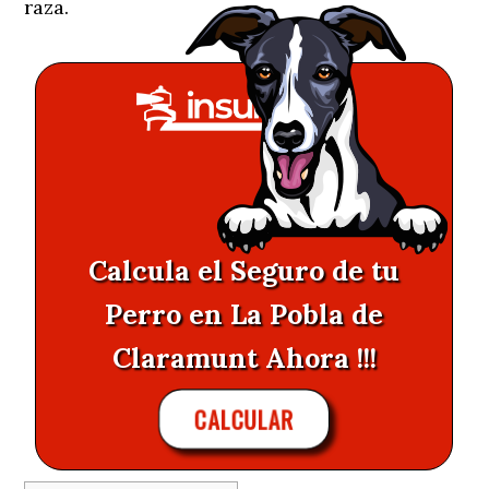
raza.
Calcula el Seguro de tu
Perro en La Pobla de
Claramunt Ahora !!!
CALCULAR