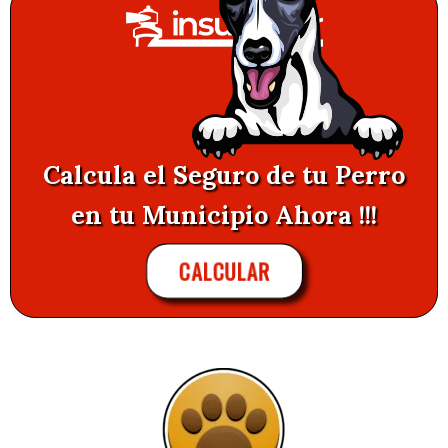
Calcula el Seguro de tu Perro
en tu Municipio Ahora !!!
CALCULAR