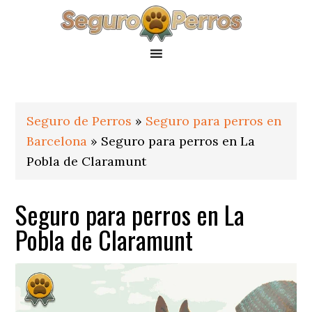
Saltar
Saltar
Saltar
a
al
al
la
contenido
pie
navegación
principal
de
principal
página
Seguro de Perros
»
Seguro para perros en
Barcelona
»
Seguro para perros en La
Pobla de Claramunt
Seguro para perros en La
Pobla de Claramunt