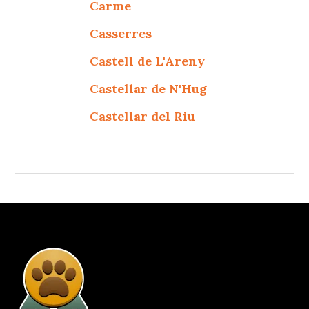
Carme
Casserres
Castell de L'Areny
Castellar de N'Hug
Castellar del Riu