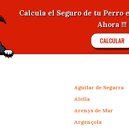
Calcula el Seguro de tu Perro 
Ahora !!!
CALCULAR
Aguilar de Segarra
Alella
Arenys de Mar
Argençola