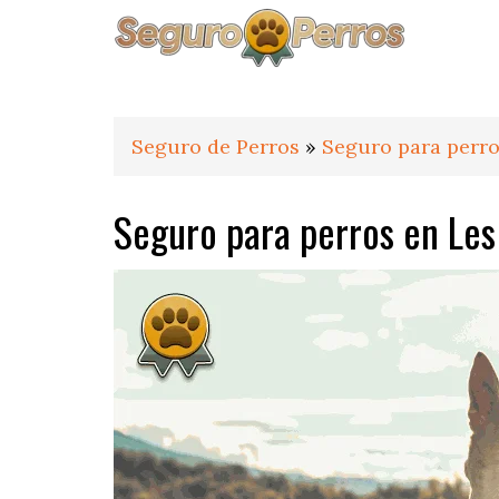
Saltar
Saltar
Saltar
a
al
al
la
contenido
pie
navegación
principal
de
principal
página
Seguro de Perros
»
Seguro para perro
Seguro para perros en Les