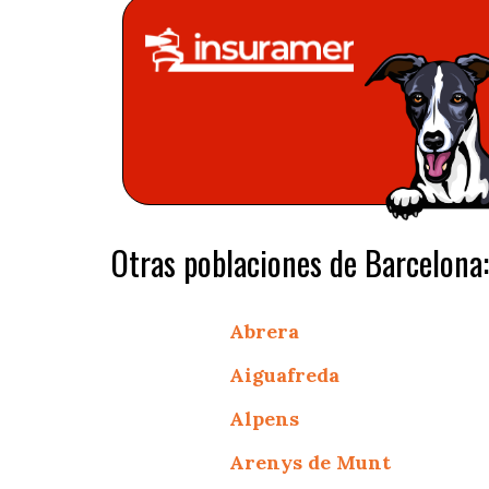
Otras poblaciones de Barcelona:
Abrera
Aiguafreda
Alpens
Arenys de Munt