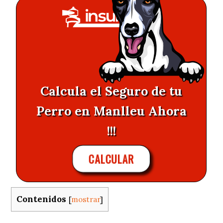
Calcula el Seguro de tu
Perro en Manlleu Ahora
!!!
CALCULAR
Contenidos
[
mostrar
]