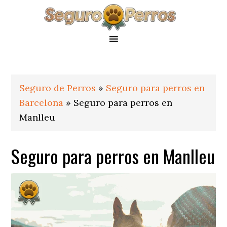
Saltar
Saltar
Saltar
a
al
al
la
contenido
pie
navegación
principal
de
principal
página
Seguro de Perros
»
Seguro para perros en
Barcelona
»
Seguro para perros en
Manlleu
Seguro para perros en Manlleu