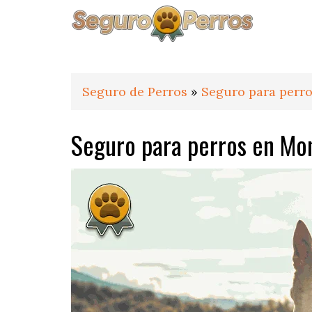
Saltar
Saltar
Saltar
a
al
al
la
contenido
pie
navegación
principal
de
principal
página
Seguro de Perros
»
Seguro para perro
Seguro para perros en Mon