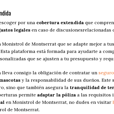
ndida
 escoger por una
cobertura extendida
que comprend
gastos legales
en caso de discusionesrelacionadas c
 Monistrol de Montserrat que se adapte mejor a tus
. Esta plataforma está formada para ayudarte a comp
rsonalizadas
que se ajusten a tu presupuesto y requ
a
lleva consigo la obligación de contratar un
seguro
 mascotas
y la responsabilidad de sus dueños. Est
ro, sino que también asegura la
tranquilidad de te
oberturas permite
adaptar la póliza
a las requisitos 
al
en Monistrol de Montserrat, no dudes en visitar
rol de Montserrat.