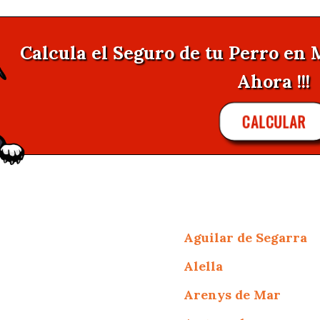
Calcula el Seguro de tu Perro en 
Ahora !!!
CALCULAR
Aguilar de Segarra
Alella
Arenys de Mar