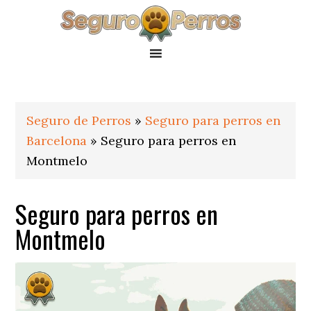
Saltar
Saltar
Saltar
a
al
al
la
contenido
pie
navegación
principal
de
principal
página
Seguro de Perros
»
Seguro para perros en
Barcelona
»
Seguro para perros en
Montmelo
Seguro para perros en
Montmelo