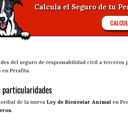
Calcula el Seguro de tu Per
CALCU
es del seguro de responsabilidad civil a terceros p
a en
Perafita.
s particularidades
mordial de la nueva
Ley de Bienestar Animal
en Per
eros.