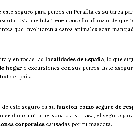
 este seguro para perros en Perafita es su tarea pa
scota. Esta medida tiene como fin afianzar de que 
dentes que involucren a estos animales sean maneja
l
ita y en todas las
localidades de España
, lo que si
de hogar
o excursiones con sus perros
. Esto asegu
todo el país.
s
de este seguro es su
función como seguro de resp
ause daño a otra persona o a su casa, el seguro par
iones corporales
causadas por tu mascota.