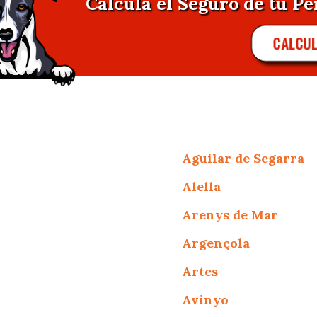
Calcula el Seguro de tu Per
CALCU
Aguilar de Segarra
Alella
Arenys de Mar
Argençola
Artes
Avinyo