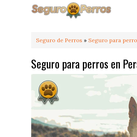
Saltar
Saltar
Saltar
a
al
al
la
contenido
pie
navegación
principal
de
principal
página
Seguro de Perros
»
Seguro para perro
Seguro para perros en Per