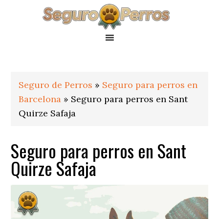
Saltar
Saltar
Saltar
a
al
al
la
contenido
pie
navegación
principal
de
principal
página
Seguro de Perros
»
Seguro para perros en
Barcelona
»
Seguro para perros en Sant
Quirze Safaja
Seguro para perros en Sant
Quirze Safaja