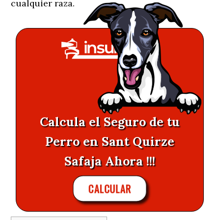
cualquier raza.
Calcula el Seguro de tu
Perro en Sant Quirze
Safaja Ahora !!!
CALCULAR