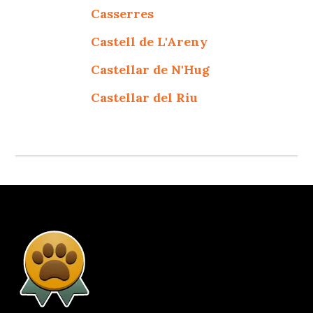
Casserres
Castell de L'Areny
Castellar de N'Hug
Castellar del Riu