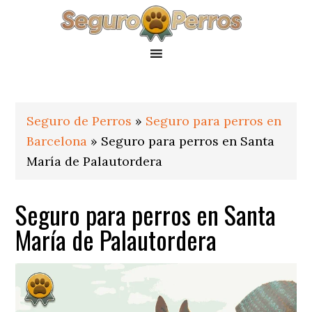
Saltar
Saltar
Saltar
a
al
al
la
contenido
pie
navegación
principal
de
principal
página
Seguro de Perros
»
Seguro para perros en
Barcelona
»
Seguro para perros en Santa
María de Palautordera
Seguro para perros en Santa
María de Palautordera