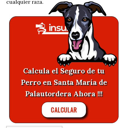
cualquier raza.
Calcula el Seguro de tu
Perro en Santa María de
Palautordera Ahora !!!
CALCULAR