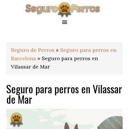
Saltar
Saltar
Saltar
a
al
al
la
contenido
pie
navegación
principal
de
principal
página
Seguro de Perros
»
Seguro para perros en
Barcelona
»
Seguro para perros en
Vilassar de Mar
Seguro para perros en Vilassar
de Mar