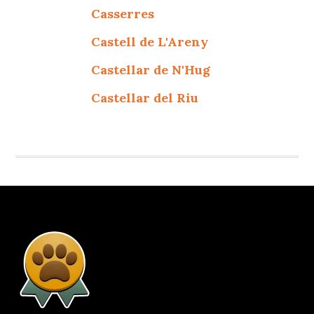
Casserres
Castell de L'Areny
Castellar de N'Hug
Castellar del Riu