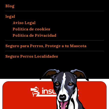
Blog
legal
Aviso Legal
Política de cookies
Política de Privacidad
Seguro para Perros, Protege a tu Mascota
Seguro Perros Localidades