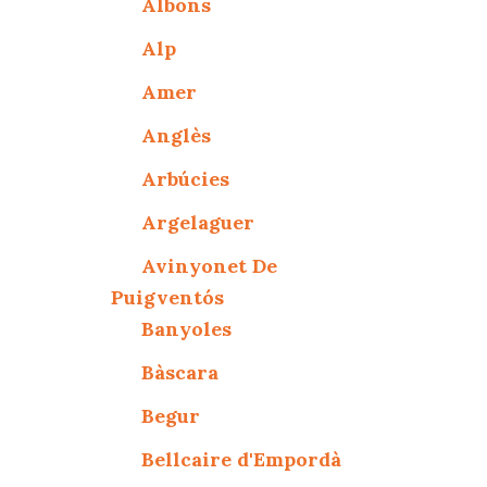
Albons
Alp
Amer
Anglès
Arbúcies
Argelaguer
Avinyonet De
Puigventós
Banyoles
Bàscara
Begur
Bellcaire d'Empordà