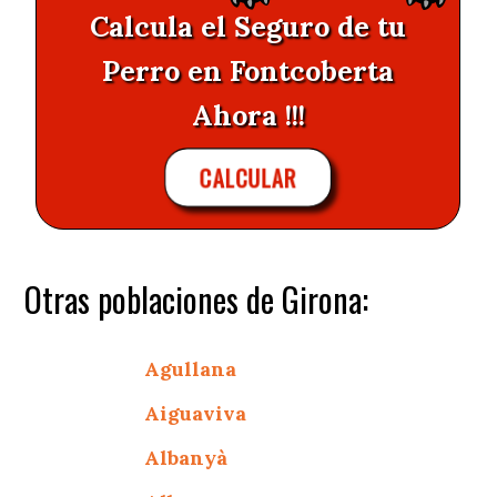
Calcula el Seguro de tu
Perro en Fontcoberta
Ahora !!!
CALCULAR
Otras poblaciones de Girona:
Agullana
Aiguaviva
Albanyà