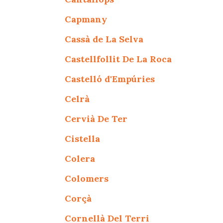
Capmany
Cassà de La Selva
Castellfollit De La Roca
Castelló d'Empúries
Celrà
Cervià De Ter
Cistella
Colera
Colomers
Corçà
Cornellà Del Terri