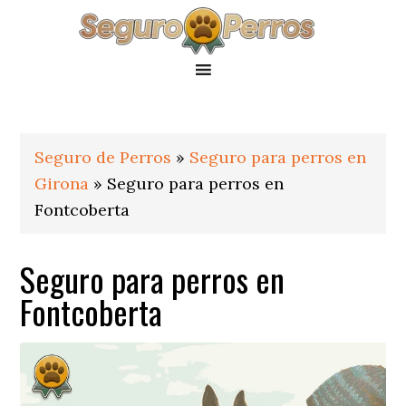
Saltar
Saltar
Saltar
a
al
al
la
contenido
pie
navegación
principal
de
principal
página
Seguro de Perros
»
Seguro para perros en
Girona
»
Seguro para perros en
Fontcoberta
Seguro para perros en
Fontcoberta