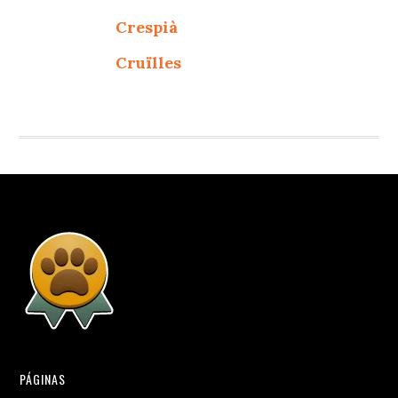
Crespià
Cruïlles
PÁGINAS