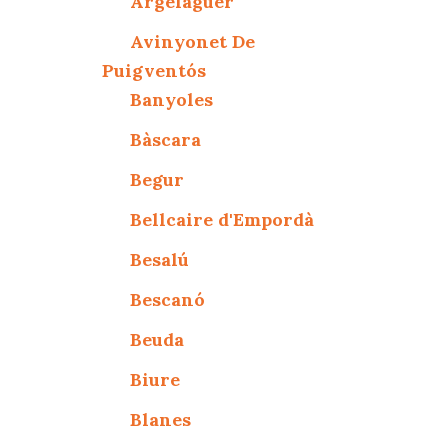
Argelaguer
Avinyonet De
Puigventós
Banyoles
Bàscara
Begur
Bellcaire d'Empordà
Besalú
Bescanó
Beuda
Biure
Blanes