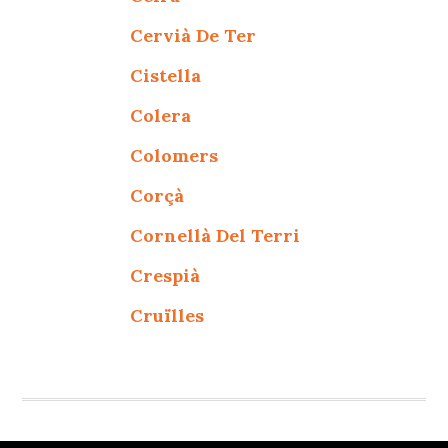
Cervià De Ter
Cistella
Colera
Colomers
Corçà
Cornellà Del Terri
Crespià
Cruïlles