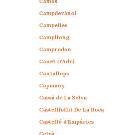
Camós
Campdevànol
Campelles
Campllong
Camprodon
Canet D'Adri
Cantallops
Capmany
Cassà de La Selva
Castellfollit De La Roca
Castelló d'Empúries
Celrà