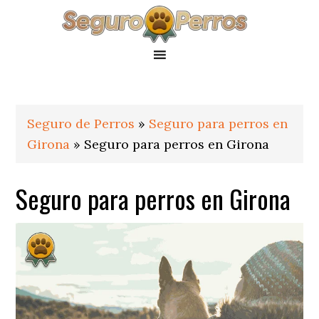
Saltar
Saltar
Saltar
a
al
al
la
contenido
pie
navegación
principal
de
principal
página
Seguro de Perros
»
Seguro para perros en
Girona
»
Seguro para perros en Girona
Seguro para perros en Girona