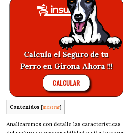
Calcula el Seguro de tu
Perro en Girona Ahora !!!
CALCULAR
Contenidos
[
mostrar
]
Analizaremos con detalle las características
del seguro de responsabilidad civil a terceros