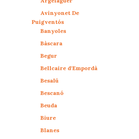
Argelaguer
Avinyonet De
Puigventós
Banyoles
Bàscara
Begur
Bellcaire d'Empordà
Besalú
Bescanó
Beuda
Biure
Blanes