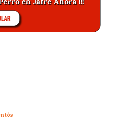
Perro en Jafre Ahora !!!
ULAR
entós