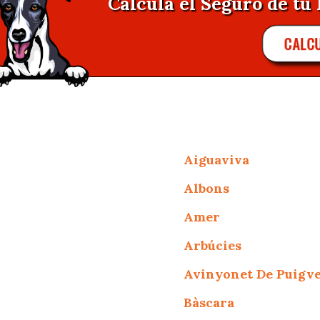
Calcula el Seguro de tu 
CALC
Aiguaviva
Albons
Amer
Arbúcies
Avinyonet De Puigv
Bàscara