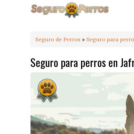
Saltar
Saltar
Saltar
a
al
al
la
contenido
pie
navegación
principal
de
principal
página
Seguro de Perros
»
Seguro para perro
Seguro para perros en Jaf