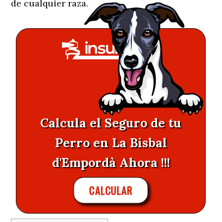
de cualquier raza.
Calcula el Seguro de tu
Perro en La Bisbal
d'Empordà Ahora !!!
CALCULAR