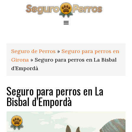
Saltar
Saltar
Saltar
a
al
al
la
contenido
pie
navegación
principal
de
principal
página
Seguro de Perros
»
Seguro para perros en
Girona
»
Seguro para perros en La Bisbal
d’Empordà
Seguro para perros en La
Bisbal d’Empordà