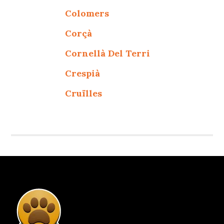
Colomers
Corçà
Cornellà Del Terri
Crespià
Cruïlles