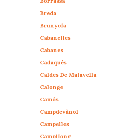
Borrassà
Breda
Brunyola
Cabanelles
Cabanes
Cadaqués
Caldes De Malavella
Calonge
Camós
Campdevànol
Campelles
Campllong