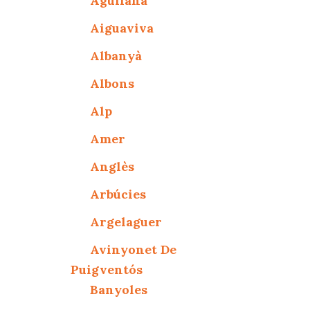
Agullana
Aiguaviva
Albanyà
Albons
Alp
Amer
Anglès
Arbúcies
Argelaguer
Avinyonet De
Puigventós
Banyoles