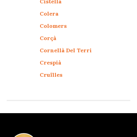
Cistella
Colera
Colomers
Corçà
Cornellà Del Terri
Crespià
Cruïlles