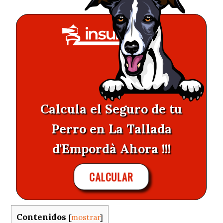
Calcula el Seguro de tu
Perro en La Tallada
d'Empordà Ahora !!!
CALCULAR
Contenidos
[
mostrar
]