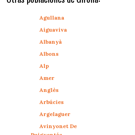
Agullana
Aiguaviva
Albanyà
Albons
Alp
Amer
Anglès
Arbúcies
Argelaguer
Avinyonet De
Puigventós