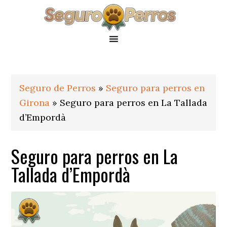
Saltar
Saltar
Saltar
a
al
al
la
contenido
pie
navegación
principal
de
principal
página
Seguro de Perros
»
Seguro para perros en
Girona
»
Seguro para perros en La Tallada
d’Empordà
Seguro para perros en La
Tallada d’Empordà