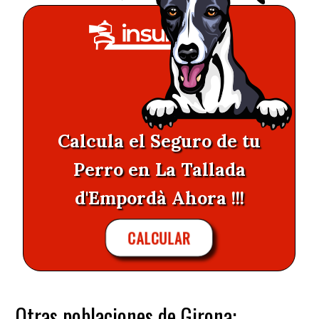
Calcula el Seguro de tu
Perro en La Tallada
d'Empordà Ahora !!!
CALCULAR
Otras poblaciones de Girona: