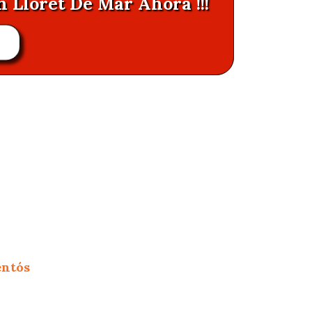
n Lloret De Mar Ahora !!!
R
entós