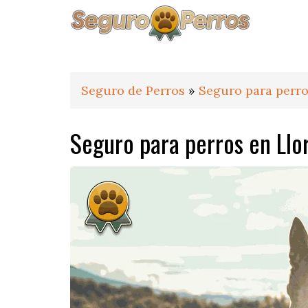
Saltar
Saltar
Saltar
a
al
al
la
contenido
pie
navegación
principal
de
principal
página
Seguro de Perros
»
Seguro para perro
Seguro para perros en Llo