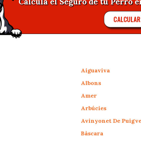
Calcula el Seguro de tu Perro e
CALCULA
Aiguaviva
Albons
Amer
Arbúcies
Avinyonet De Puigv
Bàscara