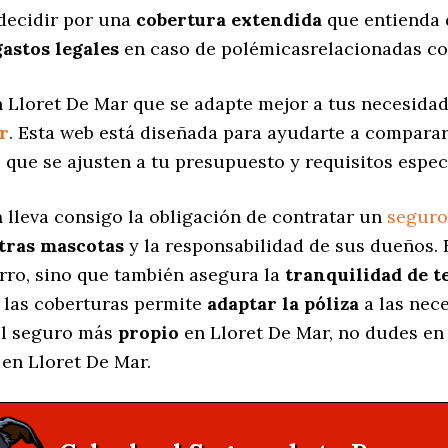
decidir por una
cobertura extendida
que entienda 
gastos legales
en caso de polémicasrelacionadas co
 Lloret De Mar que se adapte mejor a tus necesidade
r
. Esta web está diseñada para ayudarte a comparar
s
que se ajusten a tu presupuesto y requisitos especí
a
lleva consigo la obligación de contratar un
seguro
stras mascotas
y la responsabilidad de sus dueños.
erro, sino que también asegura la
tranquilidad de t
 las coberturas permite
adaptar la póliza
a las nec
 el seguro más
propio
en Lloret De Mar, no dudes en 
en Lloret De Mar.