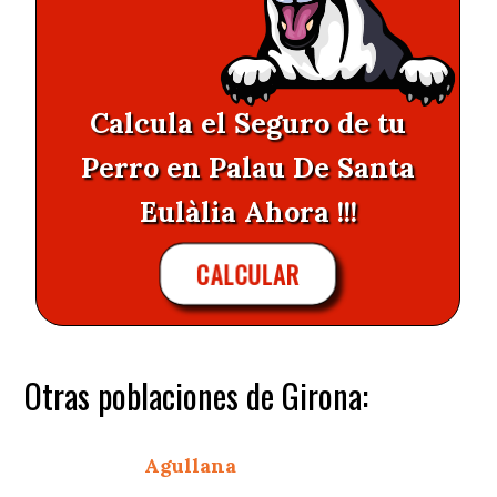
Calcula el Seguro de tu
Perro en Palau De Santa
Eulàlia Ahora !!!
CALCULAR
Otras poblaciones de Girona:
Agullana