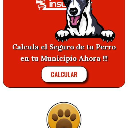
Calcula el Seguro de tu Perro
en tu Municipio Ahora !!!
CALCULAR