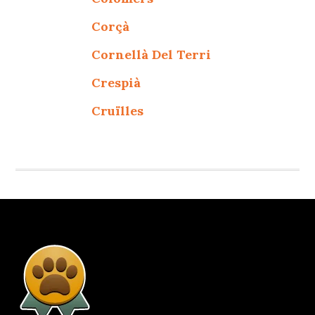
Corçà
Cornellà Del Terri
Crespià
Cruïlles