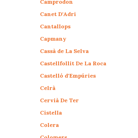
Camprodon
Canet D'Adri
Cantallops
Capmany
Cassà de La Selva
Castellfollit De La Roca
Castelló d'Empúries
Celrà
Cervià De Ter
Cistella
Colera
Colomers