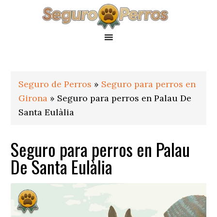
Saltar
Saltar
Saltar
a
al
al
la
contenido
pie
navegación
principal
de
principal
página
Seguro de Perros
»
Seguro para perros en
Girona
»
Seguro para perros en Palau De
Santa Eulàlia
Seguro para perros en Palau
De Santa Eulàlia