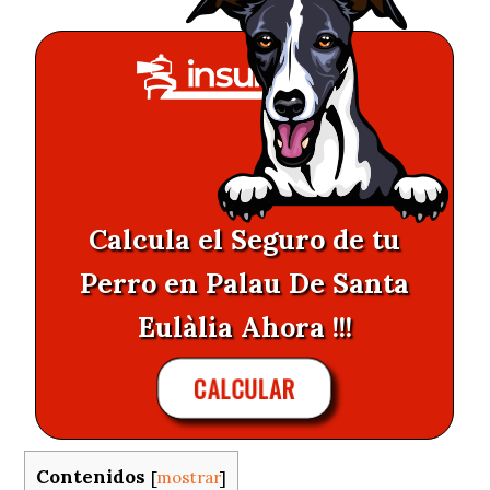
Calcula el Seguro de tu
Perro en Palau De Santa
Eulàlia Ahora !!!
CALCULAR
Contenidos
[
mostrar
]