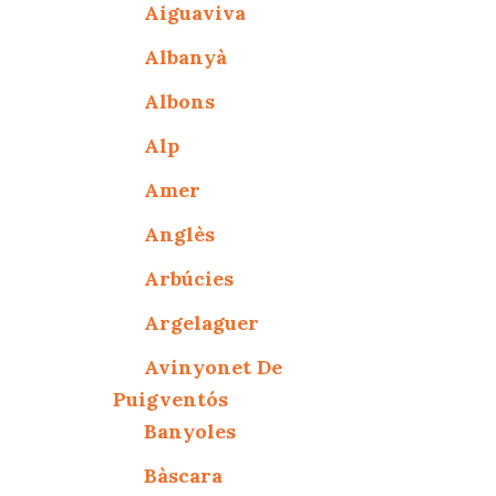
Aiguaviva
Albanyà
Albons
Alp
Amer
Anglès
Arbúcies
Argelaguer
Avinyonet De
Puigventós
Banyoles
Bàscara