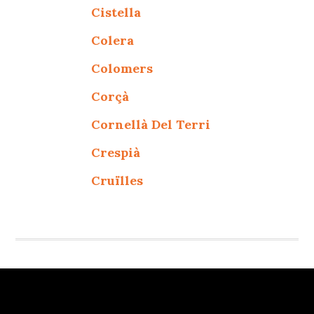
Cistella
Colera
Colomers
Corçà
Cornellà Del Terri
Crespià
Cruïlles