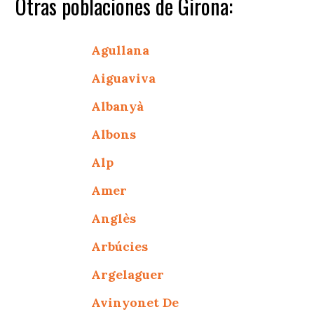
Otras poblaciones de Girona:
Agullana
Aiguaviva
Albanyà
Albons
Alp
Amer
Anglès
Arbúcies
Argelaguer
Avinyonet De