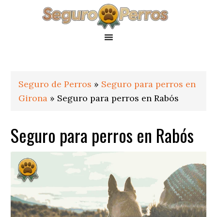
Saltar
Saltar
Saltar
a
al
al
la
contenido
pie
navegación
principal
de
principal
página
Seguro de Perros
»
Seguro para perros en
Girona
»
Seguro para perros en Rabós
Seguro para perros en Rabós