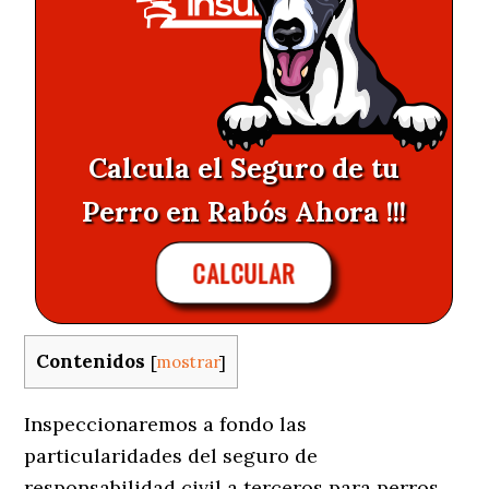
Calcula el Seguro de tu
Perro en Rabós Ahora !!!
CALCULAR
Contenidos
[
mostrar
]
Inspeccionaremos a fondo las
particularidades del seguro de
responsabilidad civil a terceros para perros,