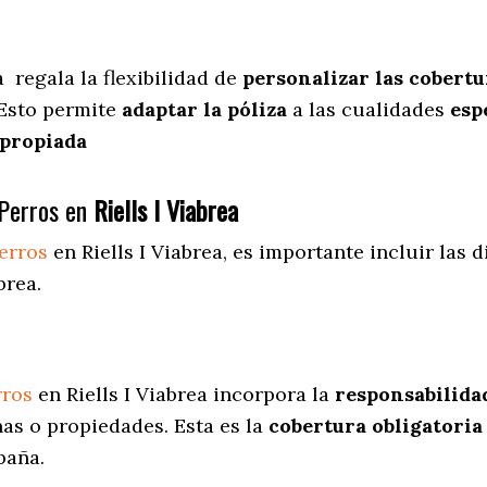
ea
regala
la flexibilidad de
personalizar las cobertu
 Esto permite
adaptar la póliza
a las cualidades
espe
apropiada
Perros en
Riells I Viabrea
erros
en Riells I Viabrea
, es importante incluir las 
brea.
rros
en Riells I Viabrea incorpora la
responsabilidad
as o propiedades. Esta es la
cobertura obligatoria
paña.