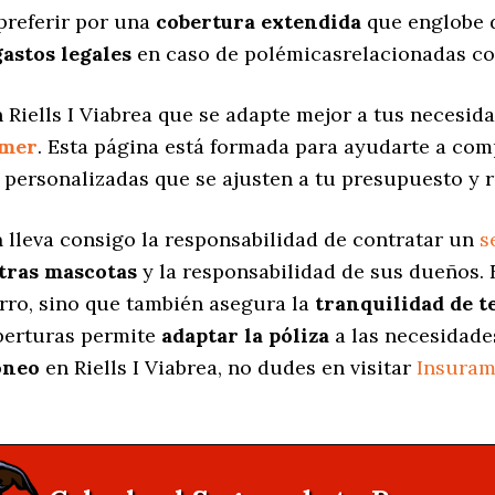
preferir por una
cobertura extendida
que englobe d
gastos legales
en caso de polémicasrelacionadas co
 Riells I Viabrea que se adapte mejor a tus necesida
amer
. Esta página está formada para ayudarte a com
 personalizadas
que se ajusten a tu presupuesto y 
a
lleva consigo la responsabilidad de contratar un
s
stras mascotas
y la responsabilidad de sus dueños.
erro, sino que también asegura la
tranquilidad de t
oberturas permite
adaptar la póliza
a las necesidade
óneo
en Riells I Viabrea, no dudes en visitar
Insuram