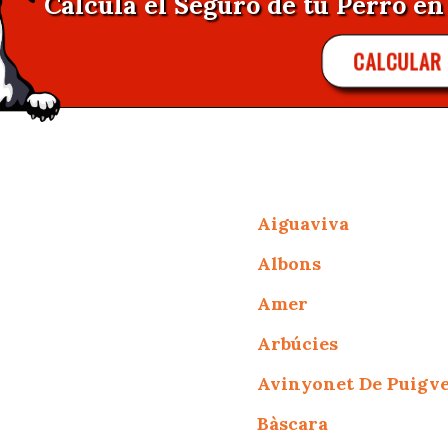
Calcula el Seguro de tu Perro en 
CALCULAR
Aiguaviva
Albons
Amer
Arbúcies
Avinyonet De Puigv
Bàscara