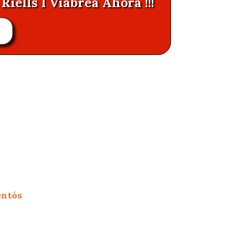
Riells I Viabrea Ahora !!!
entós