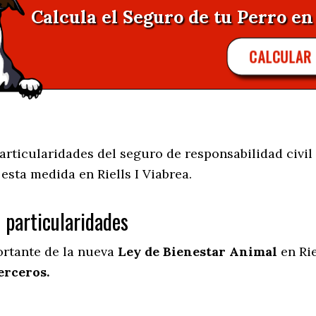
Calcula el Seguro de tu Perro en 
CALCULAR
ticularidades del seguro de responsabilidad civil 
e esta medida en
Riells I Viabrea.
s particularidades
ortante de la nueva
Ley de Bienestar Animal
en Rie
erceros.