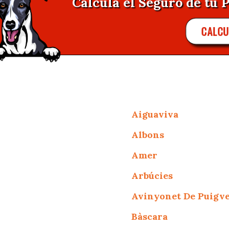
Calcula el Seguro de tu P
CALCU
Aiguaviva
Albons
Amer
Arbúcies
Avinyonet De Puigv
Bàscara