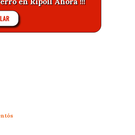
erro en Ripoll Ahora !!!
LAR
entós