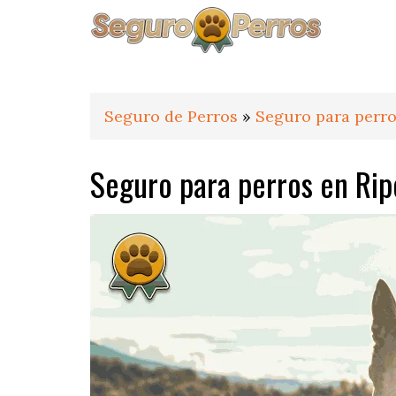
Saltar
Saltar
Saltar
a
al
al
la
contenido
pie
navegación
principal
de
principal
página
Seguro de Perros
»
Seguro para perro
Seguro para perros en Rip