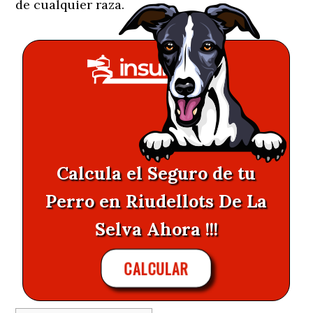
de cualquier raza.
Calcula el Seguro de tu
Perro en Riudellots De La
Selva Ahora !!!
CALCULAR