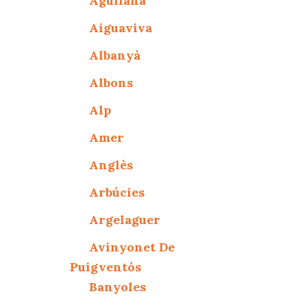
Agullana
Aiguaviva
Albanyà
Albons
Alp
Amer
Anglès
Arbúcies
Argelaguer
Avinyonet De
Puigventós
Banyoles