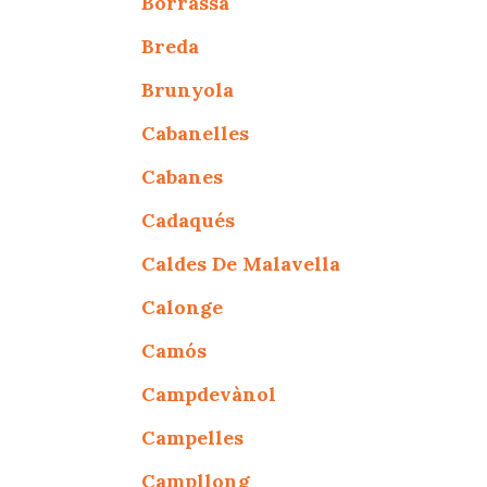
Borrassà
Breda
Brunyola
Cabanelles
Cabanes
Cadaqués
Caldes De Malavella
Calonge
Camós
Campdevànol
Campelles
Campllong