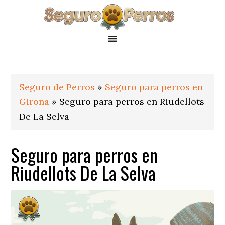
Saltar
Saltar
Saltar
a
al
al
la
contenido
pie
navegación
principal
de
principal
página
Seguro de Perros
»
Seguro para perros en
Girona
»
Seguro para perros en Riudellots
De La Selva
Seguro para perros en
Riudellots De La Selva