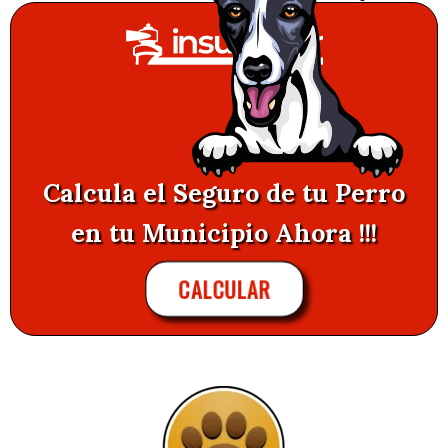
Calcula el Seguro de tu Perro
en tu Municipio Ahora !!!
CALCULAR