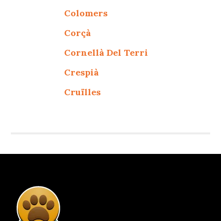
Colomers
Corçà
Cornellà Del Terri
Crespià
Cruïlles