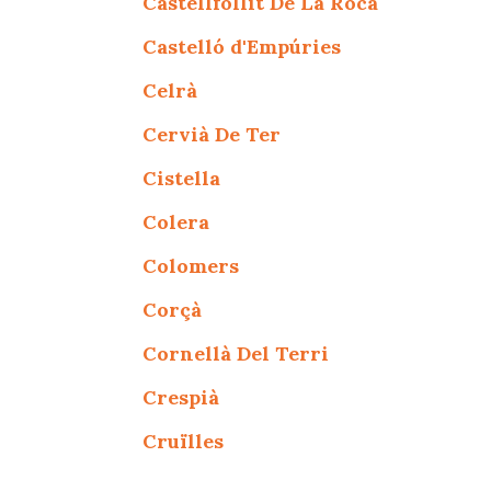
Castellfollit De La Roca
Castelló d'Empúries
Celrà
Cervià De Ter
Cistella
Colera
Colomers
Corçà
Cornellà Del Terri
Crespià
Cruïlles