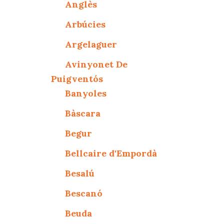
Anglès
Arbúcies
Argelaguer
Avinyonet De
Puigventós
Banyoles
Bàscara
Begur
Bellcaire d'Empordà
Besalú
Bescanó
Beuda