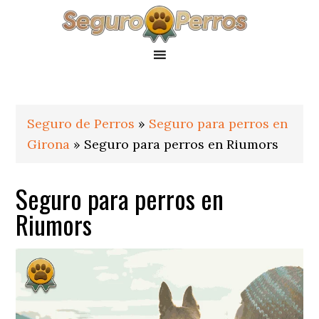
Saltar
Saltar
Saltar
a
al
al
la
contenido
pie
navegación
principal
de
principal
página
Seguro de Perros
»
Seguro para perros en
Girona
»
Seguro para perros en Riumors
Seguro para perros en
Riumors