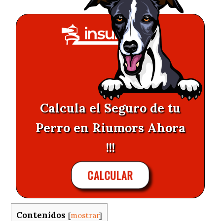
Calcula el Seguro de tu
Perro en Riumors Ahora
!!!
CALCULAR
Contenidos
[
mostrar
]