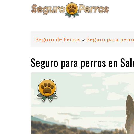
Saltar
Saltar
Saltar
a
al
al
la
contenido
pie
navegación
principal
de
principal
página
Seguro de Perros
»
Seguro para perro
Seguro para perros en Sal