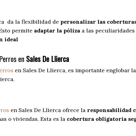
rca
da
la flexibilidad de
personalizar las cobertura
 Esto permite
adaptar la póliza
a las peculiaridades
n ideal
Perros en
Sales De Llierca
erros
en Sales De Llierca
, es importante englobar l
ierca.
rros
en Sales De Llierca ofrece la
responsabilidad c
s o viviendas. Esta es la
cobertura obligatoria se