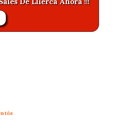
Sales De Llierca Ahora !!!
entós