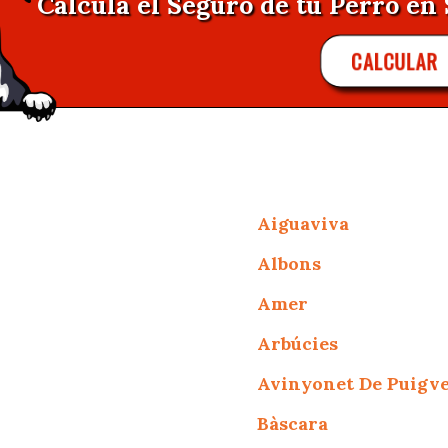
Calcula el Seguro de tu Perro en 
CALCULAR
Aiguaviva
Albons
Amer
Arbúcies
Avinyonet De Puigv
Bàscara