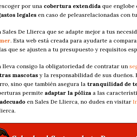
 escoger por una
cobertura extendida
que englobe 
gastos legales
en caso de peleasrelacionadas con tu
 Sales De Llierca que se adapte mejor a tus necesid
amer
. Esta web está creada para ayudarte a compara
das
que se ajusten a tu presupuesto y requisitos esp
a
lleva consigo la obligatoriedad de contratar un
se
stras mascotas
y la responsabilidad de sus dueños.
erro, sino que también asegura la
tranquilidad de t
oberturas permite
adaptar la póliza
a las característ
adecuado
en Sales De Llierca, no dudes en visitar
I
ierca.