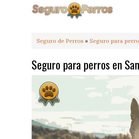
Saltar
Saltar
Saltar
a
al
al
la
contenido
pie
navegación
principal
de
principal
página
Seguro de Perros
»
Seguro para perro
Seguro para perros en San