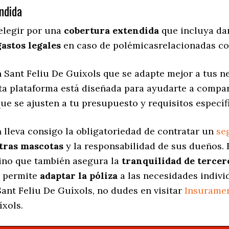
ndida
elegir por una
cobertura extendida
que incluya dañ
gastos legales
en caso de polémicasrelacionadas co
 Sant Feliu De Guíxols que se adapte mejor a tus ne
sta plataforma está diseñada para ayudarte a compa
ue se ajusten a tu presupuesto y requisitos específ
a
lleva consigo la obligatoriedad de contratar un
se
stras mascotas
y la responsabilidad de sus dueños.
sino que también asegura la
tranquilidad de tercer
s permite
adaptar la póliza
a las necesidades indivi
ant Feliu De Guíxols, no dudes en visitar
Insurame
íxols.