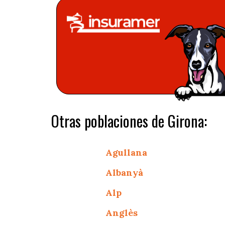
Otras poblaciones de Girona:
Agullana
Albanyà
Alp
Anglès