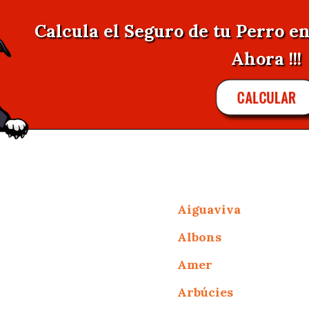
Calcula el Seguro de tu Perro e
Ahora !!!
CALCULAR
Aiguaviva
Albons
Amer
Arbúcies