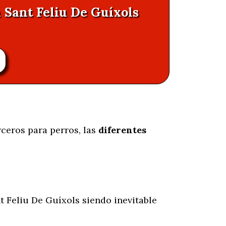
n Sant Feliu De Guíxols
rceros para perros, las
diferentes
t Feliu De Guíxols siendo inevitable