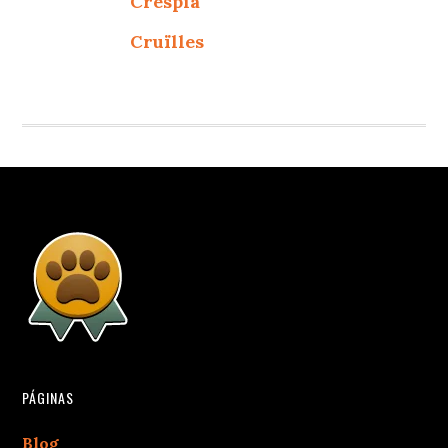
Crespià
Cruïlles
PÁGINAS
Blog