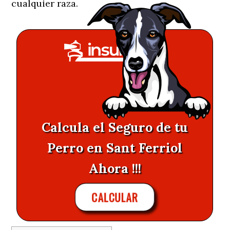
cualquier raza.
Calcula el Seguro de tu
Perro en Sant Ferriol
Ahora !!!
CALCULAR