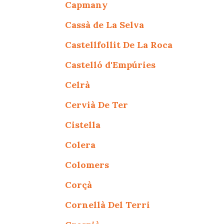
Capmany
Cassà de La Selva
Castellfollit De La Roca
Castelló d'Empúries
Celrà
Cervià De Ter
Cistella
Colera
Colomers
Corçà
Cornellà Del Terri