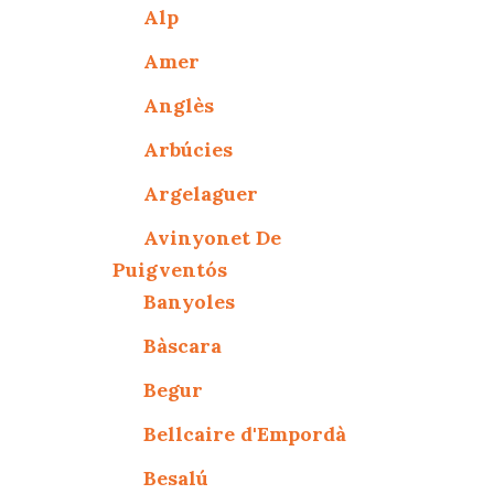
Alp
Amer
Anglès
Arbúcies
Argelaguer
Avinyonet De
Puigventós
Banyoles
Bàscara
Begur
Bellcaire d'Empordà
Besalú