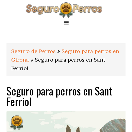
Saltar
Saltar
Saltar
a
al
al
la
contenido
pie
navegación
principal
de
principal
página
Seguro de Perros
»
Seguro para perros en
Girona
»
Seguro para perros en Sant
Ferriol
Seguro para perros en Sant
Ferriol