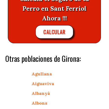
Perro en Sant Ferriol
Ahora !!!
CALCULAR
Otras poblaciones de Girona:
Agullana
Aiguaviva
Albanyà
Albons