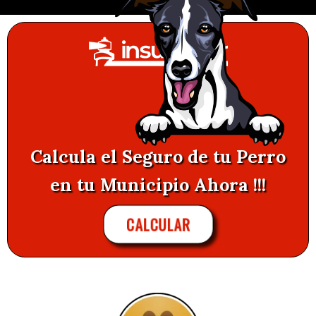
Calcula el Seguro de tu Perro
en tu Municipio Ahora !!!
CALCULAR