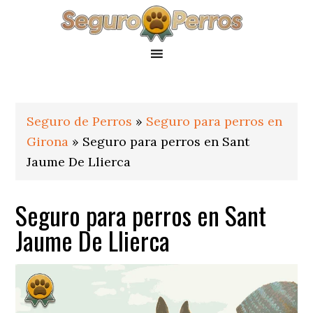
Saltar
Saltar
Saltar
a
al
al
la
contenido
pie
navegación
principal
de
principal
página
Seguro de Perros
»
Seguro para perros en
Girona
»
Seguro para perros en Sant
Jaume De Llierca
Seguro para perros en Sant
Jaume De Llierca