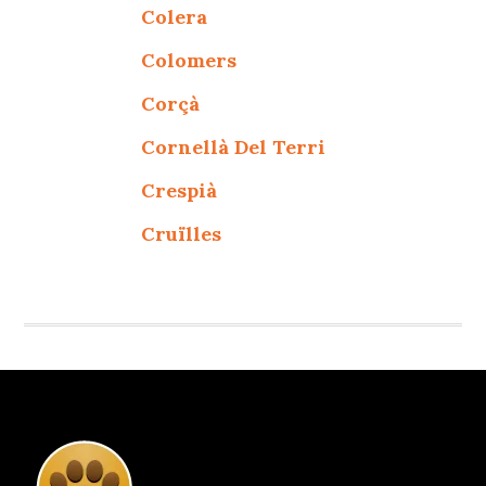
Colera
Colomers
Corçà
Cornellà Del Terri
Crespià
Cruïlles