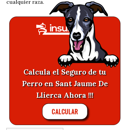
cualquier raza.
Calcula el Seguro de tu
Perro en Sant Jaume De
Llierca Ahora !!!
CALCULAR