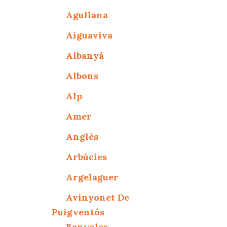
Agullana
Aiguaviva
Albanyà
Albons
Alp
Amer
Anglès
Arbúcies
Argelaguer
Avinyonet De
Puigventós
Banyoles